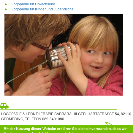
►
Logopädie für Erwachsene
►
Logopädie für Kinder und Jugendliche
LOGOPÄDIE & LERNTHERAPIE BARBARA HILGER
.
HARTSTRASSE 54
,
82110
GERMERING
, TELEFON
089-8401086
Mit der Nutzung dieser Website erklären Sie sich einverstanden, dass wir