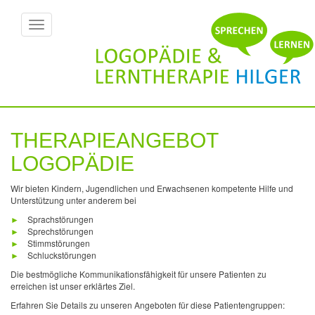
Direkt
Toggle
zum
navigation
Inhalt
THERAPIEANGEBOT
LOGOPÄDIE
Wir bieten Kindern, Jugendlichen und Erwachsenen kompetente Hilfe und
Unterstützung unter anderem bei
►
Sprachstörungen
►
Sprechstörungen
►
Stimmstörungen
►
Schluck­störungen
Die bestmögliche Kommunikations­fähigkeit für unsere Patienten zu
erreichen ist unser erklärtes Ziel.
Erfahren Sie Details zu unseren Angeboten für diese Patientengruppen: